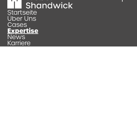
Startseite
Über Uns
Cases
Expertise
News
Karriere
Impressum
Datenschutzerklärung
Allgemeine Geschäftsbedinungen
Copyright 2026
Weber Shandwick.
All Rights Reserved.
Scrollen Sie weiter, um mehr über einen
anderen Sektor zu erfahren.