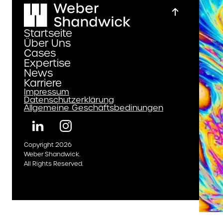
applicants who require spe
assistance accessing our
Startseite
employment website. Due 
Über Uns
volume, messages sent to 
Cases
address that are not relat
Expertise
News
accommodation cannot b
Karriere
answered.
Impressum
Datenschutzerklärung
Allgemeine Geschäftsbedinungen
Copyright 2026
Weber Shandwick.
All Rights Reserved.