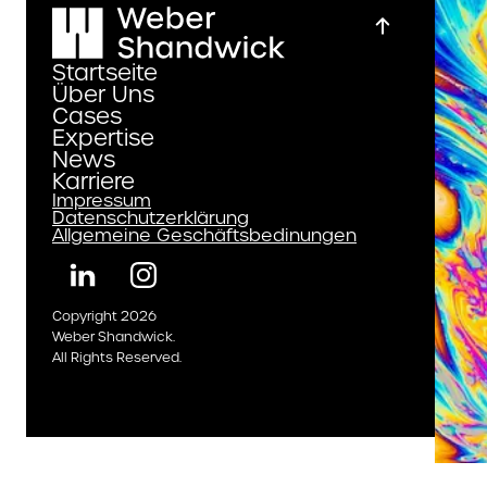
applicants who require spe
assistance accessing our
Startseite
employment website. Due 
Über Uns
volume, messages sent to 
Cases
address that are not relat
Expertise
News
accommodation cannot b
Karriere
answered.
Impressum
Datenschutzerklärung
Allgemeine Geschäftsbedinungen
Copyright 2026
Weber Shandwick.
All Rights Reserved.